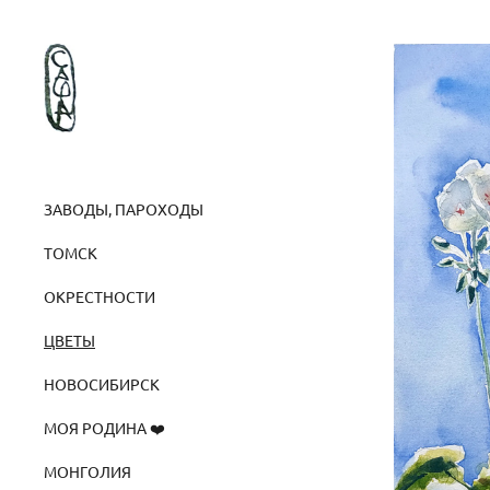
ЗАВОДЫ, ПАРОХОДЫ
ТОМСК
ОКРЕСТНОСТИ
ЦВЕТЫ
НОВОСИБИРСК
МОЯ РОДИНА ❤️
МОНГОЛИЯ