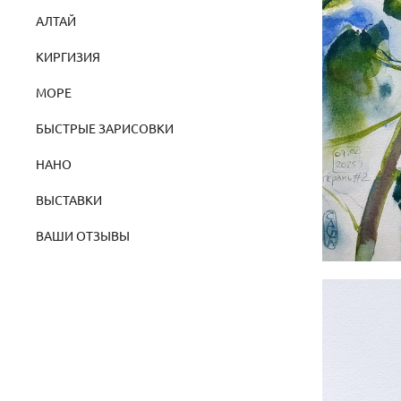
АЛТАЙ
КИРГИЗИЯ
МОРЕ
БЫСТРЫЕ ЗАРИСОВКИ
НАНО
ВЫСТАВКИ
ВАШИ ОТЗЫВЫ
Герань №2 | 
наличии