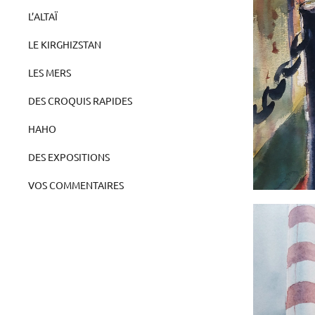
L’ALTAÏ
LE KIRGHIZSTAN
LES MERS
DES CROQUIS RAPIDES
НАНО
DES EXPOSITIONS
VOS COMMENTAIRES
Самусьский